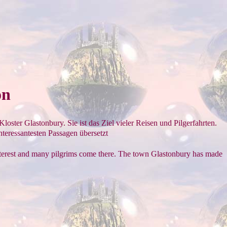
on
loster Glastonbury. Sie ist das Ziel vieler Reisen und Pilgerfahrten.
interessantesten Passagen übersetzt
f interest and many pilgrims come there. The town Glastonbury has made