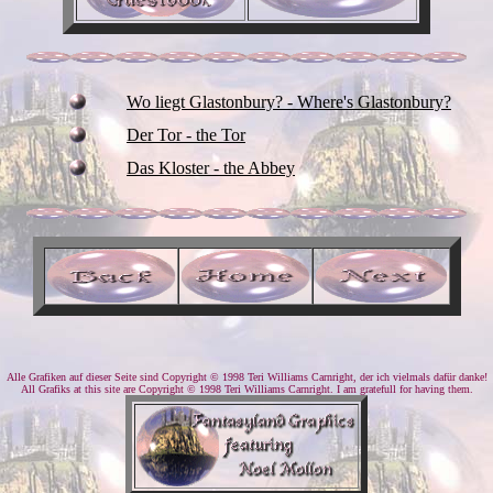
Wo liegt Glastonbury? - Where's Glastonbury?
Der Tor - the Tor
Das Kloster - the Abbey
Alle Grafiken auf dieser Seite sind Copyright © 1998 Teri Williams Carnright, der ich vielmals dafür danke!
All Grafiks at this site are Copyright © 1998 Teri Williams Carnright. I am gratefull for having them.